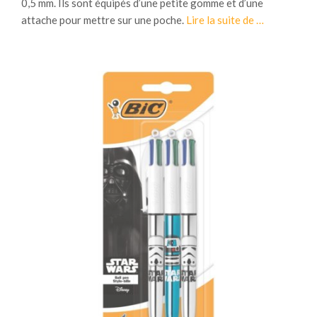
0,5 mm. Ils sont équipés d’une petite gomme et d’une
attache pour mettre sur une poche.
Lire la suite de
à
…
propos12
criteriums
jetables
0,5
mm
Bic