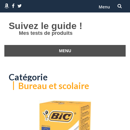
Menu
Aller
Suivez le guide !
au
Mes tests de produits
contenu
MENU
Aller
au
contenu
Catégorie
Bureau et scolaire